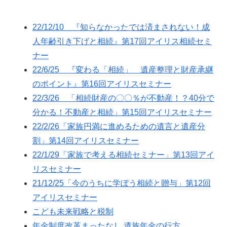
22/12/10 『知らなかったでは済まされない！成
人年齢引き下げと相続』第17回アイリス相続セミ
ナー
22/6/25 『変わる「相続」 遺産整理と財産承継
のポイント』第16回アイリスセミナー
22/3/26 「相続財産の〇〇％が不動産！？40分で
分かる！不動産と相続」第15回アイリスセミナー
22/2/26「家族円満に進めるための遺言と遺産分
割」第14回アイリスセミナー
22/1/29「家族で考える相続セミナー」第13回アイ
リスセミナー
21/12/25「今のうちに学ぼう相続と贈与」第12回
アイリスセミナー
こども未来戦略と税制
年金制度改革まったなし 遺族年金の行方