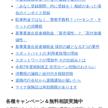
「みなし登録期間」内に登録を！ 相続があった場
合のインボイス登録
駐車料金ではなく、警察手数料？ パーキング・チ
ケットの消費税
新事業進出促進補助金 「新市場性」と「高付加価
値性」
新事業進出促進補助金 採択の鍵となる3つの要件
スポットバイトの 利用者急増の理由
スポットワークが増加中 その仕組みとは
令和7年度税制改正 住宅ローン控除のおさらい
消費税の減税と給付付き税額控除
退職代行会社から退職通知が届いたら
マイナ保険証は有効期限があります
各種キャンペーン＆無料相談実施中