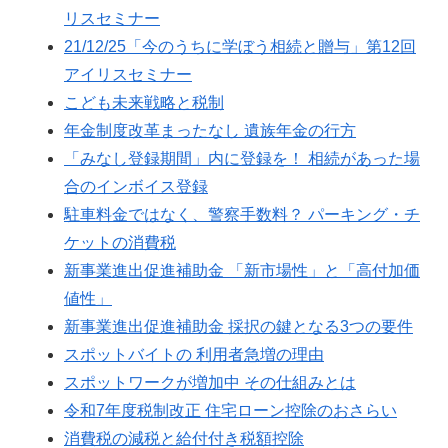
リスセミナー
21/12/25「今のうちに学ぼう相続と贈与」第12回
アイリスセミナー
こども未来戦略と税制
年金制度改革まったなし 遺族年金の行方
「みなし登録期間」内に登録を！ 相続があった場
合のインボイス登録
駐車料金ではなく、警察手数料？ パーキング・チ
ケットの消費税
新事業進出促進補助金 「新市場性」と「高付加価
値性」
新事業進出促進補助金 採択の鍵となる3つの要件
スポットバイトの 利用者急増の理由
スポットワークが増加中 その仕組みとは
令和7年度税制改正 住宅ローン控除のおさらい
消費税の減税と給付付き税額控除