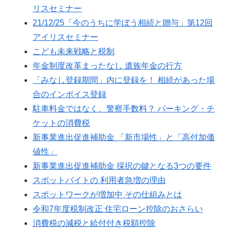
リスセミナー
21/12/25「今のうちに学ぼう相続と贈与」第12回
アイリスセミナー
こども未来戦略と税制
年金制度改革まったなし 遺族年金の行方
「みなし登録期間」内に登録を！ 相続があった場
合のインボイス登録
駐車料金ではなく、警察手数料？ パーキング・チ
ケットの消費税
新事業進出促進補助金 「新市場性」と「高付加価
値性」
新事業進出促進補助金 採択の鍵となる3つの要件
スポットバイトの 利用者急増の理由
スポットワークが増加中 その仕組みとは
令和7年度税制改正 住宅ローン控除のおさらい
消費税の減税と給付付き税額控除