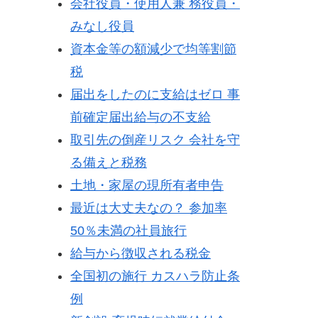
会社役員・使用人兼 務役員・
みなし役員
資本金等の額減少で均等割節
税
届出をしたのに支給はゼロ 事
前確定届出給与の不支給
取引先の倒産リスク 会社を守
る備えと税務
土地・家屋の現所有者申告
最近は大丈夫なの？ 参加率
50％未満の社員旅行
給与から徴収される税金
全国初の施行 カスハラ防止条
例