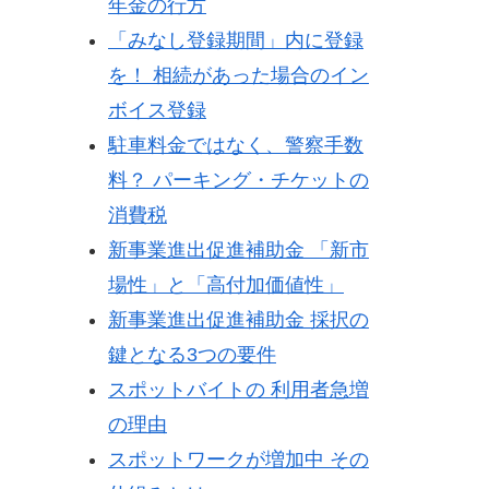
年金の行方
「みなし登録期間」内に登録
を！ 相続があった場合のイン
ボイス登録
駐車料金ではなく、警察手数
料？ パーキング・チケットの
消費税
新事業進出促進補助金 「新市
場性」と「高付加価値性」
新事業進出促進補助金 採択の
鍵となる3つの要件
スポットバイトの 利用者急増
の理由
スポットワークが増加中 その