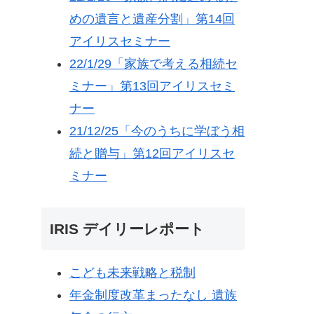
めの遺言と遺産分割」第14回
アイリスセミナー
22/1/29「家族で考える相続セ
ミナー」第13回アイリスセミ
ナー
21/12/25「今のうちに学ぼう相
続と贈与」第12回アイリスセ
ミナー
IRIS デイリーレポート
こども未来戦略と税制
年金制度改革まったなし 遺族