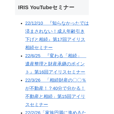
IRIS YouTubeセミナー
22/12/10 『知らなかったでは
済まされない！成人年齢引き
下げと相続』第17回アイリス
相続セミナー
22/6/25 『変わる「相続」
遺産整理と財産承継のポイン
ト』第16回アイリスセミナー
22/3/26 「相続財産の〇〇％
が不動産！？40分で分かる！
不動産と相続」第15回アイリ
スセミナー
22/2/26「家族円満に進めるた