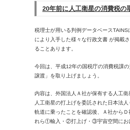
20
年前に人工衛星の消費税の取
税理士が用いる判例データベースTAIN
により入手した様々な行政文書 が掲載
ることあります。
今回は、平成12年の国税庁の消費税課
譲渡」を取り上げましょう。
内容は、外国法人Ａ社が保有する人工衛
人工衛星の打上げを委託された日本法人
軌道に乗ったことを確認後、Ａ社からＤ
れら①輸入・②打上げ・③宇宙空間にお