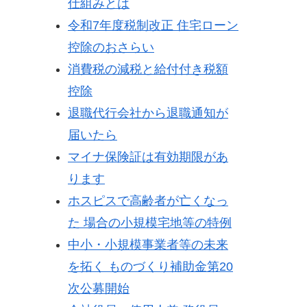
仕組みとは
令和7年度税制改正 住宅ローン
控除のおさらい
消費税の減税と給付付き税額
控除
退職代行会社から退職通知が
届いたら
マイナ保険証は有効期限があ
ります
ホスピスで高齢者が亡くなっ
た 場合の小規模宅地等の特例
中小・小規模事業者等の未来
を拓く ものづくり補助金第20
次公募開始