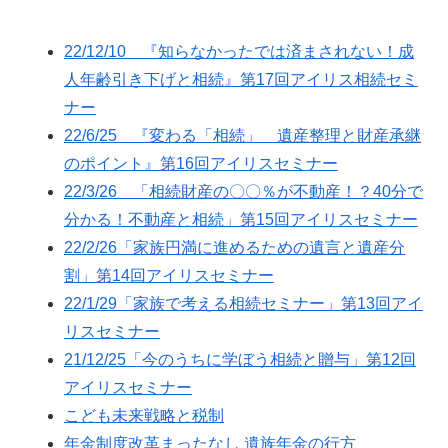
22/12/10 『知らなかったでは済まされない！成
人年齢引き下げと相続』第17回アイリス相続セミ
ナー
22/6/25 『変わる「相続」 遺産整理と財産承継
のポイント』第16回アイリスセミナー
22/3/26 「相続財産の〇〇％が不動産！？40分で
分かる！不動産と相続」第15回アイリスセミナー
22/2/26「家族円満に進めるための遺言と遺産分
割」第14回アイリスセミナー
22/1/29「家族で考える相続セミナー」第13回アイ
リスセミナー
21/12/25「今のうちに学ぼう相続と贈与」第12回
アイリスセミナー
こども未来戦略と税制
年金制度改革まったなし 遺族年金の行方