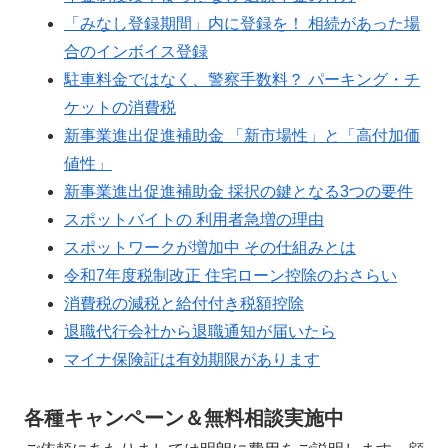
「みなし登録期間」内に登録を！ 相続があった場
合のインボイス登録
駐車料金ではなく、警察手数料？ パーキング・チ
ケットの消費税
新事業進出促進補助金 「新市場性」と「高付加価
値性」
新事業進出促進補助金 採択の鍵となる3つの要件
スポットバイトの 利用者急増の理由
スポットワークが増加中 その仕組みとは
令和7年度税制改正 住宅ローン控除のおさらい
消費税の減税と給付付き税額控除
退職代行会社から退職通知が届いたら
マイナ保険証は有効期限があります
各種キャンペーン＆無料相談実施中