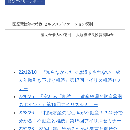
IRIS デイリーレポート
医療費控除の特例 セルフメディケーション税制
補助金最大50億円 ～大規模成長投資補助金～
22/12/10 『知らなかったでは済まされない！成
人年齢引き下げと相続』第17回アイリス相続セミ
ナー
22/6/25 『変わる「相続」 遺産整理と財産承継
のポイント』第16回アイリスセミナー
22/3/26 「相続財産の〇〇％が不動産！？40分で
分かる！不動産と相続」第15回アイリスセミナー
22/2/26「家族円満に進めるための遺言と遺産分