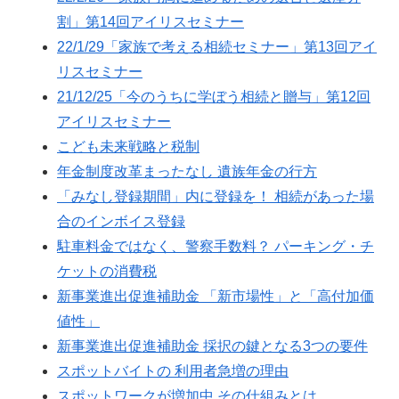
割」第14回アイリスセミナー
22/1/29「家族で考える相続セミナー」第13回アイ
リスセミナー
21/12/25「今のうちに学ぼう相続と贈与」第12回
アイリスセミナー
こども未来戦略と税制
年金制度改革まったなし 遺族年金の行方
「みなし登録期間」内に登録を！ 相続があった場
合のインボイス登録
駐車料金ではなく、警察手数料？ パーキング・チ
ケットの消費税
新事業進出促進補助金 「新市場性」と「高付加価
値性」
新事業進出促進補助金 採択の鍵となる3つの要件
スポットバイトの 利用者急増の理由
スポットワークが増加中 その仕組みとは