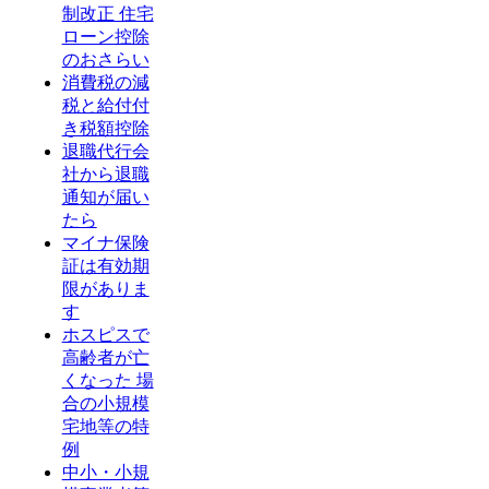
制改正 住宅
ローン控除
のおさらい
消費税の減
税と給付付
き税額控除
退職代行会
社から退職
通知が届い
たら
マイナ保険
証は有効期
限がありま
す
ホスピスで
高齢者が亡
くなった 場
合の小規模
宅地等の特
例
中小・小規