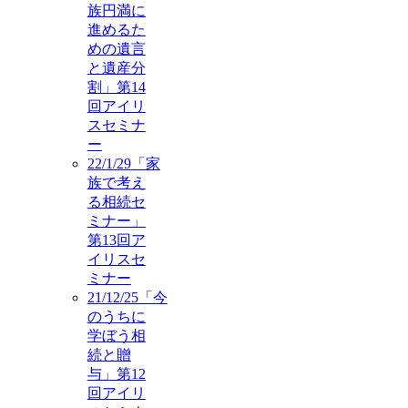
族円満に
進めるた
めの遺言
と遺産分
割」第14
回アイリ
スセミナ
ー
22/1/29「家
族で考え
る相続セ
ミナー」
第13回ア
イリスセ
ミナー
21/12/25「今
のうちに
学ぼう相
続と贈
与」第12
回アイリ