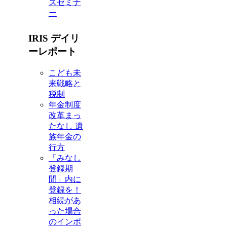
スセミナ
ー
IRIS デイリ
ーレポート
こども未
来戦略と
税制
年金制度
改革まっ
たなし 遺
族年金の
行方
「みなし
登録期
間」内に
登録を！
相続があ
った場合
のインボ