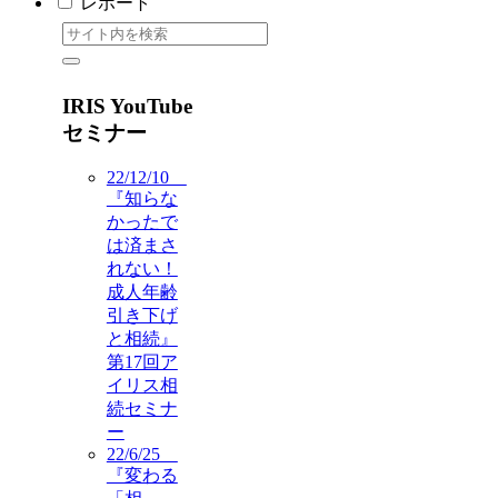
レポート
IRIS YouTube
セミナー
22/12/10
『知らな
かったで
は済まさ
れない！
成人年齢
引き下げ
と相続』
第17回ア
イリス相
続セミナ
ー
22/6/25
『変わる