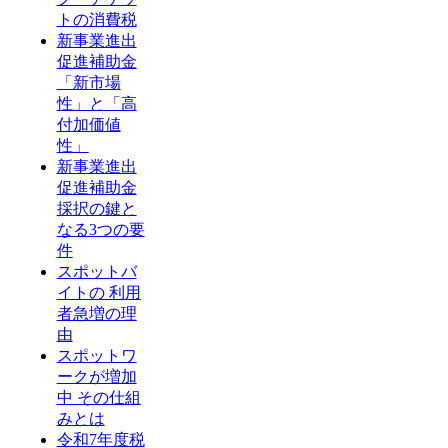
トの消費税
新事業進出
促進補助金
「新市場
性」と「高
付加価値
性」
新事業進出
促進補助金
採択の鍵と
なる3つの要
件
スポットバ
イトの 利用
者急増の理
由
スポットワ
ークが増加
中 その仕組
みとは
令和7年度税