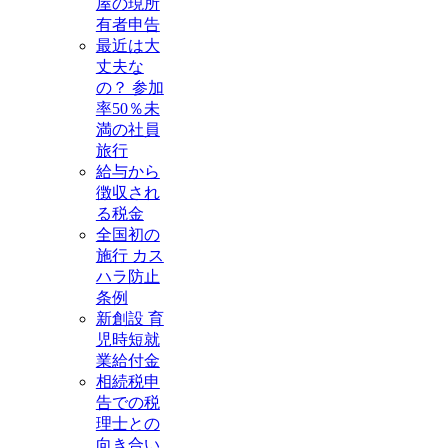
屋の現所
有者申告
最近は大
丈夫な
の？ 参加
率50％未
満の社員
旅行
給与から
徴収され
る税金
全国初の
施行 カス
ハラ防止
条例
新創設 育
児時短就
業給付金
相続税申
告での税
理士との
向き合い