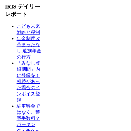
IRIS デイリー
レポート
こども未来
戦略と税制
年金制度改
革まったな
し 遺族年金
の行方
「みなし登
録期間」内
に登録を！
相続があっ
た場合のイ
ンボイス登
録
駐車料金で
はなく、警
察手数料？
パーキン
グ・チケッ