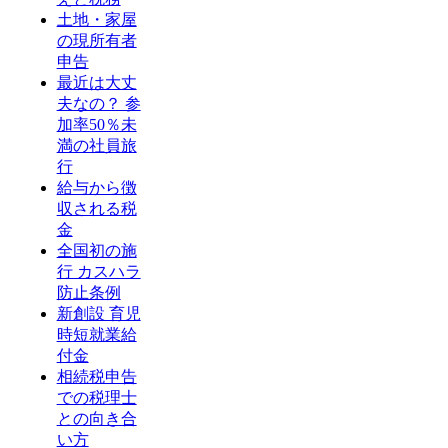
土地・家屋
の現所有者
申告
最近は大丈
夫なの？ 参
加率50％未
満の社員旅
行
給与から徴
収される税
金
全国初の施
行 カスハラ
防止条例
新創設 育児
時短就業給
付金
相続税申告
での税理士
との向き合
い方