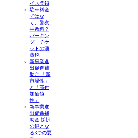
イス登録
駐車料金
ではな
く、警察
手数料？
パーキン
グ・チケ
ットの消
費税
新事業進
出促進補
助金 「新
市場性」
と「高付
加価値
性」
新事業進
出促進補
助金 採択
の鍵とな
る3つの要