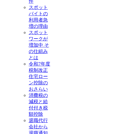
件
スポット
バイトの
利用者急
増の理由
スポット
ワークが
増加中 そ
の仕組み
とは
令和7年度
税制改正
住宅ロー
ン控除の
おさらい
消費税の
減税と給
付付き税
額控除
退職代行
会社から
退職通知