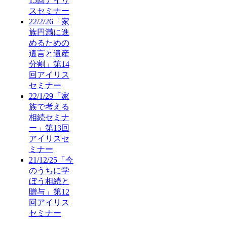
15回アイリ
スセミナー
22/2/26「家
族円満に進
めるための
遺言と遺産
分割」第14
回アイリス
セミナー
22/1/29「家
族で考える
相続セミナ
ー」第13回
アイリスセ
ミナー
21/12/25「今
のうちに学
ぼう相続と
贈与」第12
回アイリス
セミナー