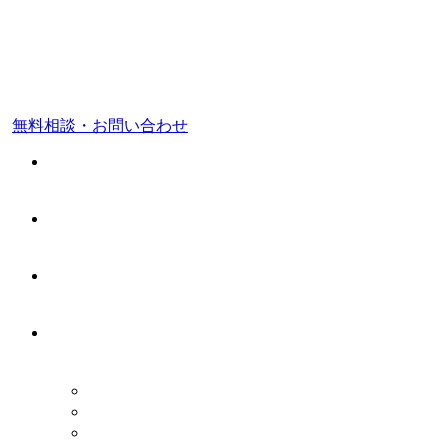
東京都 品川区
福岡市 中央区
無料相談・お問い合わせ
ホーム
料金案内
事務所案内
業務案内
税務顧問業務
会社設立・開業支援
相続税申告・相続税対策