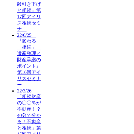
齢引き下げ
と相続』第
17回アイリ
ス相続セミ
ナー
22/6/25
『変わる
「相続」
遺産整理と
財産承継の
ポイント』
第16回アイ
リスセミナ
ー
22/3/26
「相続財産
の〇〇％が
不動産！？
40分で分か
る！不動産
と相続」第