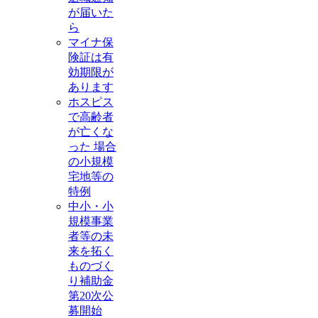
が届いた
ら
マイナ保
険証は有
効期限が
あります
ホスピス
で高齢者
が亡くな
った 場合
の小規模
宅地等の
特例
中小・小
規模事業
者等の未
来を拓く
ものづく
り補助金
第20次公
募開始