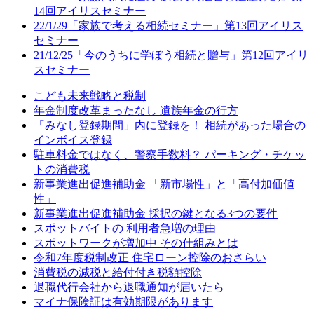
14回アイリスセミナー
22/1/29「家族で考える相続セミナー」第13回アイリス
セミナー
21/12/25「今のうちに学ぼう相続と贈与」第12回アイリ
スセミナー
こども未来戦略と税制
年金制度改革まったなし 遺族年金の行方
「みなし登録期間」内に登録を！ 相続があった場合の
インボイス登録
駐車料金ではなく、警察手数料？ パーキング・チケッ
トの消費税
新事業進出促進補助金 「新市場性」と「高付加価値
性」
新事業進出促進補助金 採択の鍵となる3つの要件
スポットバイトの 利用者急増の理由
スポットワークが増加中 その仕組みとは
令和7年度税制改正 住宅ローン控除のおさらい
消費税の減税と給付付き税額控除
退職代行会社から退職通知が届いたら
マイナ保険証は有効期限があります