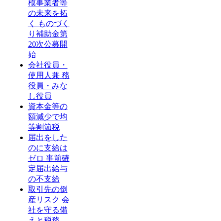
模事業者等
の未来を拓
く ものづく
り補助金第
20次公募開
始
会社役員・
使用人兼 務
役員・みな
し役員
資本金等の
額減少で均
等割節税
届出をした
のに支給は
ゼロ 事前確
定届出給与
の不支給
取引先の倒
産リスク 会
社を守る備
えと税務