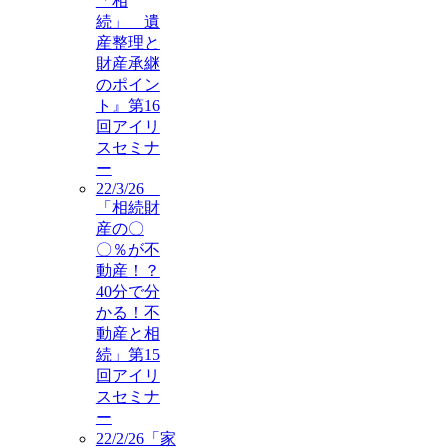
「相
続」 遺
産整理と
財産承継
のポイン
ト』第16
回アイリ
スセミナ
ー
22/3/26
「相続財
産の〇
〇％が不
動産！？
40分で分
かる！不
動産と相
続」第15
回アイリ
スセミナ
ー
22/2/26「家