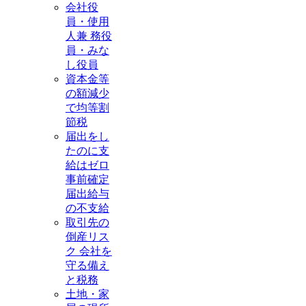
会社役
員・使用
人兼 務役
員・みな
し役員
資本金等
の額減少
で均等割
節税
届出をし
たのに支
給はゼロ
事前確定
届出給与
の不支給
取引先の
倒産リス
ク 会社を
守る備え
と税務
土地・家