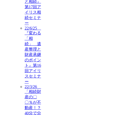
と相続』
第17回ア
イリス相
続セミナ
ー
22/6/25
『変わる
「相
続」 遺
産整理と
財産承継
のポイン
ト』第16
回アイリ
スセミナ
ー
22/3/26
「相続財
産の〇
〇％が不
動産！？
40分で分