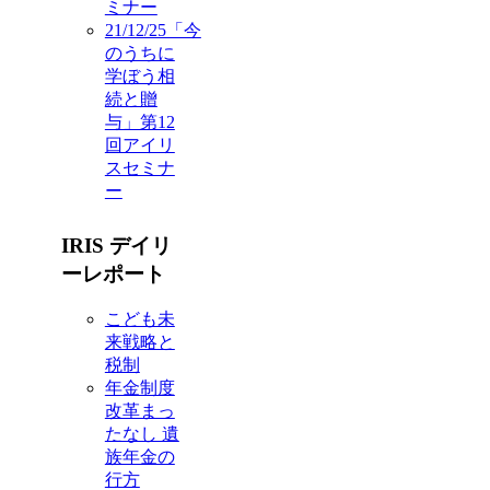
ミナー
21/12/25「今
のうちに
学ぼう相
続と贈
与」第12
回アイリ
スセミナ
ー
IRIS デイリ
ーレポート
こども未
来戦略と
税制
年金制度
改革まっ
たなし 遺
族年金の
行方