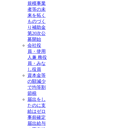
規模事業
者等の未
来を拓く
ものづく
り補助金
第20次公
募開始
会社役
員・使用
人兼 務役
員・みな
し役員
資本金等
の額減少
で均等割
節税
届出をし
たのに支
給はゼロ
事前確定
届出給与