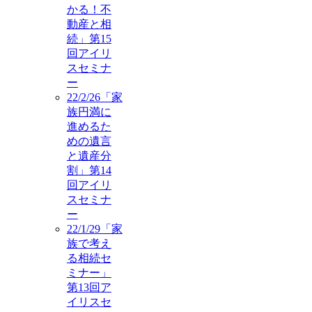
かる！不
動産と相
続」第15
回アイリ
スセミナ
ー
22/2/26「家
族円満に
進めるた
めの遺言
と遺産分
割」第14
回アイリ
スセミナ
ー
22/1/29「家
族で考え
る相続セ
ミナー」
第13回ア
イリスセ