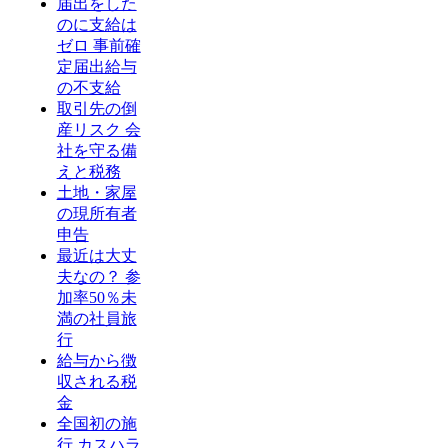
届出をした
のに支給は
ゼロ 事前確
定届出給与
の不支給
取引先の倒
産リスク 会
社を守る備
えと税務
土地・家屋
の現所有者
申告
最近は大丈
夫なの？ 参
加率50％未
満の社員旅
行
給与から徴
収される税
金
全国初の施
行 カスハラ