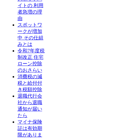
イトの 利用
者急増の理
由
スポットワ
ークが増加
中 その仕組
みとは
令和7年度税
制改正 住宅
ローン控除
のおさらい
消費税の減
税と給付付
き税額控除
退職代行会
社から退職
通知が届い
たら
マイナ保険
証は有効期
限がありま