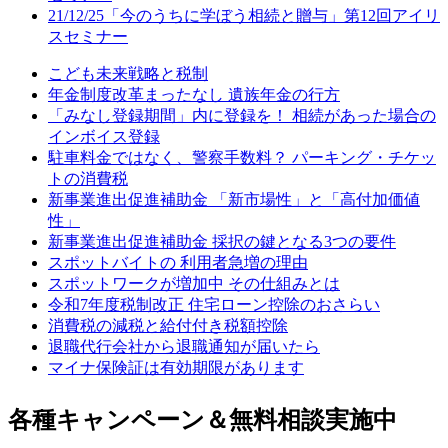
21/12/25「今のうちに学ぼう相続と贈与」第12回アイリ
スセミナー
こども未来戦略と税制
年金制度改革まったなし 遺族年金の行方
「みなし登録期間」内に登録を！ 相続があった場合の
インボイス登録
駐車料金ではなく、警察手数料？ パーキング・チケッ
トの消費税
新事業進出促進補助金 「新市場性」と「高付加価値
性」
新事業進出促進補助金 採択の鍵となる3つの要件
スポットバイトの 利用者急増の理由
スポットワークが増加中 その仕組みとは
令和7年度税制改正 住宅ローン控除のおさらい
消費税の減税と給付付き税額控除
退職代行会社から退職通知が届いたら
マイナ保険証は有効期限があります
各種キャンペーン＆無料相談実施中