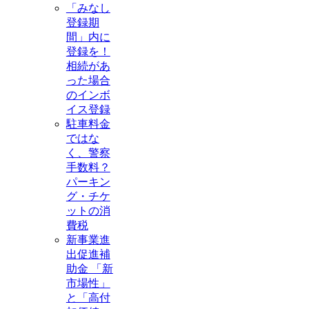
「みなし
登録期
間」内に
登録を！
相続があ
った場合
のインボ
イス登録
駐車料金
ではな
く、警察
手数料？
パーキン
グ・チケ
ットの消
費税
新事業進
出促進補
助金 「新
市場性」
と「高付