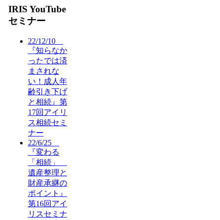
IRIS YouTube
セミナー
22/12/10
『知らなか
ったでは済
まされな
い！成人年
齢引き下げ
と相続』第
17回アイリ
ス相続セミ
ナー
22/6/25
『変わる
「相続」
遺産整理と
財産承継の
ポイント』
第16回アイ
リスセミナ