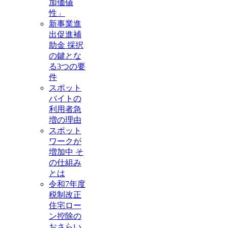
加価値
性」
新事業進
出促進補
助金 採択
の鍵とな
る3つの要
件
スポット
バイトの
利用者急
増の理由
スポット
ワークが
増加中 そ
の仕組み
とは
令和7年度
税制改正
住宅ロー
ン控除の
おさらい