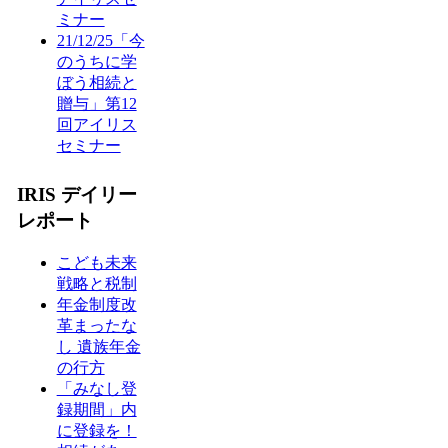
ミナー
21/12/25「今
のうちに学
ぼう相続と
贈与」第12
回アイリス
セミナー
IRIS デイリー
レポート
こども未来
戦略と税制
年金制度改
革まったな
し 遺族年金
の行方
「みなし登
録期間」内
に登録を！