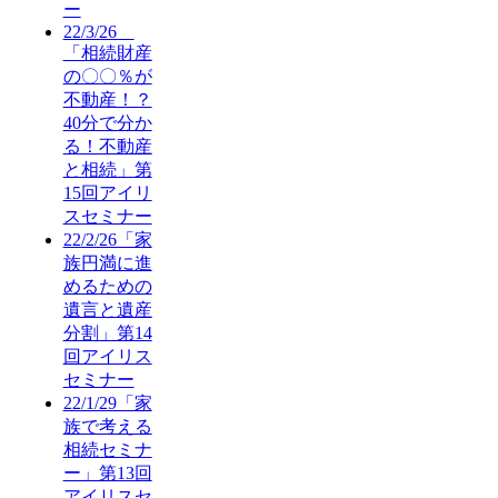
ー
22/3/26
「相続財産
の〇〇％が
不動産！？
40分で分か
る！不動産
と相続」第
15回アイリ
スセミナー
22/2/26「家
族円満に進
めるための
遺言と遺産
分割」第14
回アイリス
セミナー
22/1/29「家
族で考える
相続セミナ
ー」第13回
アイリスセ