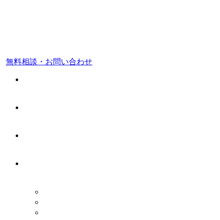
東京都 品川区
福岡市 中央区
無料相談・お問い合わせ
ホーム
料金案内
事務所案内
業務案内
税務顧問業務
会社設立・開業支援
相続税申告・相続税対策