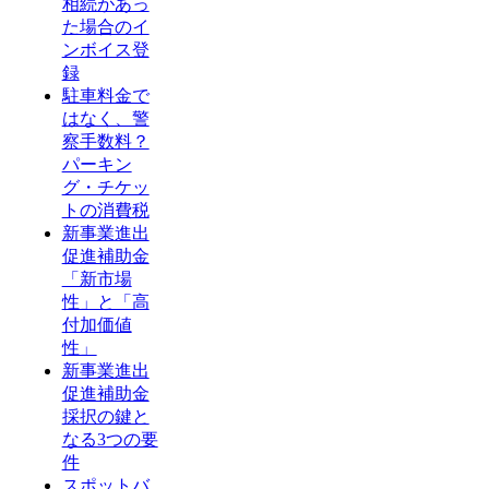
相続があっ
た場合のイ
ンボイス登
録
駐車料金で
はなく、警
察手数料？
パーキン
グ・チケッ
トの消費税
新事業進出
促進補助金
「新市場
性」と「高
付加価値
性」
新事業進出
促進補助金
採択の鍵と
なる3つの要
件
スポットバ