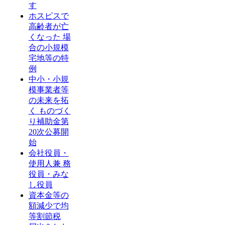
す
ホスピスで
高齢者が亡
くなった 場
合の小規模
宅地等の特
例
中小・小規
模事業者等
の未来を拓
く ものづく
り補助金第
20次公募開
始
会社役員・
使用人兼 務
役員・みな
し役員
資本金等の
額減少で均
等割節税