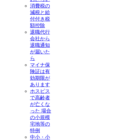
消費税の
減税と給
付付き税
額控除
退職代行
会社から
退職通知
が届いた
ら
マイナ保
険証は有
効期限が
あります
ホスピス
で高齢者
が亡くな
った 場合
の小規模
宅地等の
特例
中小・小