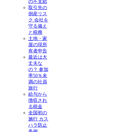
の不支給
取引先の
倒産リス
ク 会社を
守る備え
と税務
土地・家
屋の現所
有者申告
最近は大
丈夫な
の？ 参加
率50％未
満の社員
旅行
給与から
徴収され
る税金
全国初の
施行 カス
ハラ防止
条例