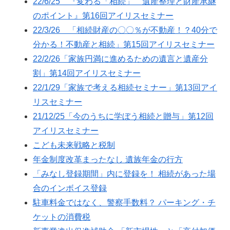
22/6/25 『変わる「相続」 遺産整理と財産承継
のポイント』第16回アイリスセミナー
22/3/26 「相続財産の〇〇％が不動産！？40分で
分かる！不動産と相続」第15回アイリスセミナー
22/2/26「家族円満に進めるための遺言と遺産分
割」第14回アイリスセミナー
22/1/29「家族で考える相続セミナー」第13回アイ
リスセミナー
21/12/25「今のうちに学ぼう相続と贈与」第12回
アイリスセミナー
こども未来戦略と税制
年金制度改革まったなし 遺族年金の行方
「みなし登録期間」内に登録を！ 相続があった場
合のインボイス登録
駐車料金ではなく、警察手数料？ パーキング・チ
ケットの消費税