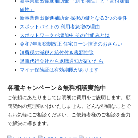
新事業進出促進補助金 「新市場性」と「高付加価
値性」
新事業進出促進補助金 採択の鍵となる3つの要件
スポットバイトの 利用者急増の理由
スポットワークが増加中 その仕組みとは
令和7年度税制改正 住宅ローン控除のおさらい
消費税の減税と給付付き税額控除
退職代行会社から退職通知が届いたら
マイナ保険証は有効期限があります
各種キャンペーン＆無料相談実施中
ご依頼にあたりましては明朗に費用をご説明します。顧
問契約の無理強いはいたしません。どんな些細なことで
もお気軽にご相談ください。ご依頼者様のご相談を全力
で解決に導きます。