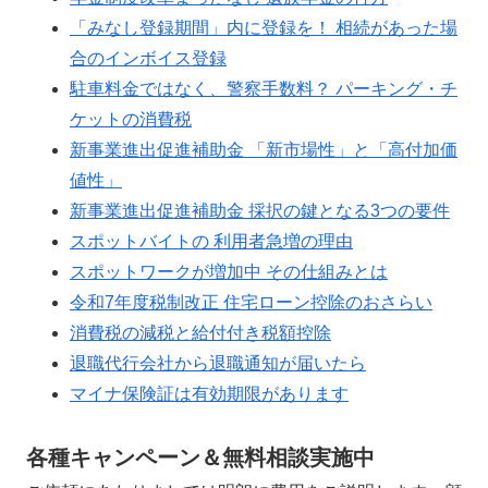
「みなし登録期間」内に登録を！ 相続があった場
合のインボイス登録
駐車料金ではなく、警察手数料？ パーキング・チ
ケットの消費税
新事業進出促進補助金 「新市場性」と「高付加価
値性」
新事業進出促進補助金 採択の鍵となる3つの要件
スポットバイトの 利用者急増の理由
スポットワークが増加中 その仕組みとは
令和7年度税制改正 住宅ローン控除のおさらい
消費税の減税と給付付き税額控除
退職代行会社から退職通知が届いたら
マイナ保険証は有効期限があります
各種キャンペーン＆無料相談実施中