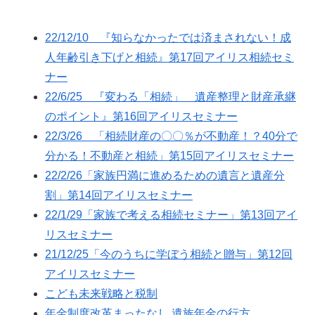
22/12/10 『知らなかったでは済まされない！成
人年齢引き下げと相続』第17回アイリス相続セミ
ナー
22/6/25 『変わる「相続」 遺産整理と財産承継
のポイント』第16回アイリスセミナー
22/3/26 「相続財産の〇〇％が不動産！？40分で
分かる！不動産と相続」第15回アイリスセミナー
22/2/26「家族円満に進めるための遺言と遺産分
割」第14回アイリスセミナー
22/1/29「家族で考える相続セミナー」第13回アイ
リスセミナー
21/12/25「今のうちに学ぼう相続と贈与」第12回
アイリスセミナー
こども未来戦略と税制
年金制度改革まったなし 遺族年金の行方