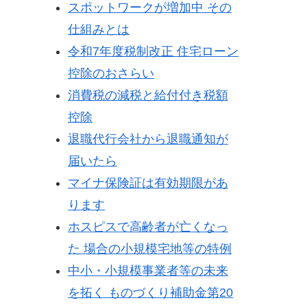
スポットワークが増加中 その
仕組みとは
令和7年度税制改正 住宅ローン
控除のおさらい
消費税の減税と給付付き税額
控除
退職代行会社から退職通知が
届いたら
マイナ保険証は有効期限があ
ります
ホスピスで高齢者が亡くなっ
た 場合の小規模宅地等の特例
中小・小規模事業者等の未来
を拓く ものづくり補助金第20