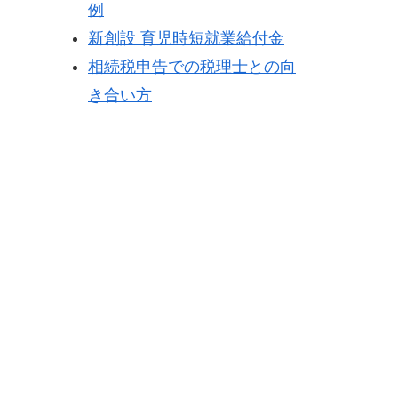
例
新創設 育児時短就業給付金
相続税申告での税理士との向
き合い方