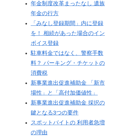
年金制度改革まったなし 遺族
年金の行方
「みなし登録期間」内に登録
を！ 相続があった場合のイン
ボイス登録
駐車料金ではなく、警察手数
料？ パーキング・チケットの
消費税
新事業進出促進補助金 「新市
場性」と「高付加価値性」
新事業進出促進補助金 採択の
鍵となる3つの要件
スポットバイトの 利用者急増
の理由