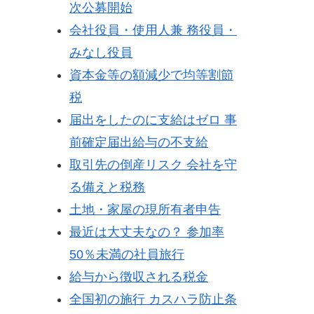
次公募開始
会社役員・使用人兼 務役員・
みなし役員
資本金等の額減少で均等割節
税
届出をしたのに支給はゼロ 事
前確定届出給与の不支給
取引先の倒産リスク 会社を守
る備えと税務
土地・家屋の現所有者申告
最近は大丈夫なの？ 参加率
50％未満の社員旅行
給与から徴収される税金
全国初の施行 カスハラ防止条