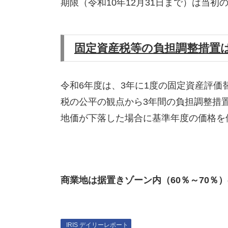
期限（令和10年12月31日まで）は当
固定資産税等の負担調整措置
令和6年度は、3年に1度の固定資産評
税の公平の観点から3年間の負担調整措
地価が下落した場合に基準年度の価格を
商業地は据置きゾーン内（60％～70％
IRIS デイリーレポート