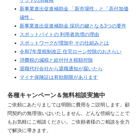
ケットの消費税
新事業進出促進補助金 「新市場性」と「高付加価
値性」
新事業進出促進補助金 採択の鍵となる3つの要件
スポットバイトの 利用者急増の理由
スポットワークが増加中 その仕組みとは
令和7年度税制改正 住宅ローン控除のおさらい
消費税の減税と給付付き税額控除
退職代行会社から退職通知が届いたら
マイナ保険証は有効期限があります
各種キャンペーン＆無料相談実施中
ご依頼にあたりましては明朗に費用をご説明します。顧
問契約の無理強いはいたしません。どんな些細なことで
もお気軽にご相談ください。ご依頼者様のご相談を全力
で解決に導きます。