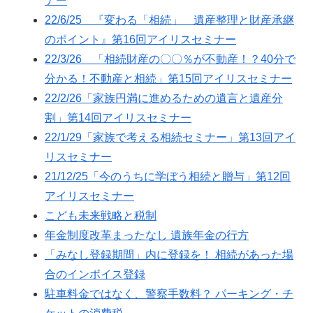
ナー
22/6/25 『変わる「相続」 遺産整理と財産承継
のポイント』第16回アイリスセミナー
22/3/26 「相続財産の〇〇％が不動産！？40分で
分かる！不動産と相続」第15回アイリスセミナー
22/2/26「家族円満に進めるための遺言と遺産分
割」第14回アイリスセミナー
22/1/29「家族で考える相続セミナー」第13回アイ
リスセミナー
21/12/25「今のうちに学ぼう相続と贈与」第12回
アイリスセミナー
こども未来戦略と税制
年金制度改革まったなし 遺族年金の行方
「みなし登録期間」内に登録を！ 相続があった場
合のインボイス登録
駐車料金ではなく、警察手数料？ パーキング・チ