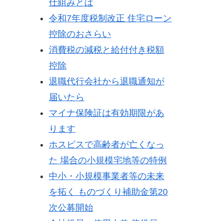
仕組みとは
令和7年度税制改正 住宅ローン
控除のおさらい
消費税の減税と給付付き税額
控除
退職代行会社から退職通知が
届いたら
マイナ保険証は有効期限があ
ります
ホスピスで高齢者が亡くなっ
た 場合の小規模宅地等の特例
中小・小規模事業者等の未来
を拓く ものづくり補助金第20
次公募開始