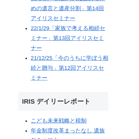
めの遺言と遺産分割」第14回
アイリスセミナー
22/1/29「家族で考える相続セ
ミナー」第13回アイリスセミ
ナー
21/12/25「今のうちに学ぼう相
続と贈与」第12回アイリスセ
ミナー
IRIS デイリーレポート
こども未来戦略と税制
年金制度改革まったなし 遺族