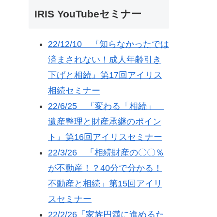
IRIS YouTubeセミナー
22/12/10 『知らなかったでは
済まされない！成人年齢引き
下げと相続』第17回アイリス
相続セミナー
22/6/25 『変わる「相続」
遺産整理と財産承継のポイン
ト』第16回アイリスセミナー
22/3/26 「相続財産の〇〇％
が不動産！？40分で分かる！
不動産と相続」第15回アイリ
スセミナー
22/2/26「家族円満に進めるた