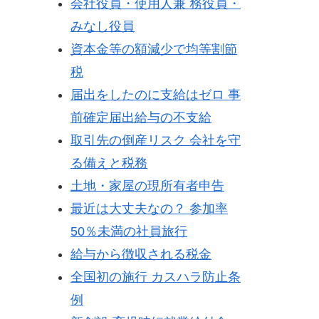
会社役員・使用人兼 務役員・
みなし役員
資本金等の額減少で均等割節
税
届出をしたのに支給はゼロ 事
前確定届出給与の不支給
取引先の倒産リスク 会社を守
る備えと税務
土地・家屋の現所有者申告
最近は大丈夫なの？ 参加率
50％未満の社員旅行
給与から徴収される税金
全国初の施行 カスハラ防止条
例