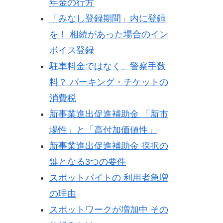
年金の行方
「みなし登録期間」内に登録
を！ 相続があった場合のイン
ボイス登録
駐車料金ではなく、警察手数
料？ パーキング・チケットの
消費税
新事業進出促進補助金 「新市
場性」と「高付加価値性」
新事業進出促進補助金 採択の
鍵となる3つの要件
スポットバイトの 利用者急増
の理由
スポットワークが増加中 その