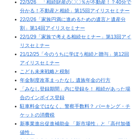
22/3/26 「相続財産の〇〇％が不動産！？40分で
分かる！不動産と相続」第15回アイリスセミナー
22/2/26「家族円満に進めるための遺言と遺産分
割」第14回アイリスセミナー
22/1/29「家族で考える相続セミナー」第13回アイ
リスセミナー
21/12/25「今のうちに学ぼう相続と贈与」第12回
アイリスセミナー
こども未来戦略と税制
年金制度改革まったなし 遺族年金の行方
「みなし登録期間」内に登録を！ 相続があった場
合のインボイス登録
駐車料金ではなく、警察手数料？ パーキング・チ
ケットの消費税
新事業進出促進補助金 「新市場性」と「高付加価
値性」