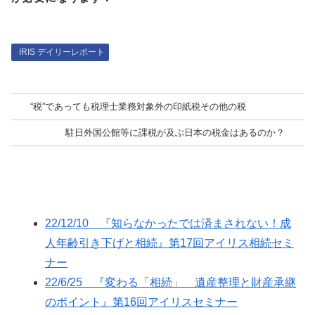
IRIS デイリーレポート
“税”であっても税理士業務対象外の印紙税その他の税
駐日外国公館等に課税が及ぶ日本の税金はあるのか？
22/12/10 『知らなかったでは済まされない！成
人年齢引き下げと相続』第17回アイリス相続セミ
ナー
22/6/25 『変わる「相続」 遺産整理と財産承継
のポイント』第16回アイリスセミナー