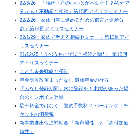
22/3/26 「相続財産の〇〇％が不動産！？40分で
分かる！不動産と相続」第15回アイリスセミナー
22/2/26「家族円満に進めるための遺言と遺産分
割」第14回アイリスセミナー
22/1/29「家族で考える相続セミナー」第13回アイ
リスセミナー
21/12/25「今のうちに学ぼう相続と贈与」第12回
アイリスセミナー
こども未来戦略と税制
年金制度改革まったなし 遺族年金の行方
「みなし登録期間」内に登録を！ 相続があった場
合のインボイス登録
駐車料金ではなく、警察手数料？ パーキング・チ
ケットの消費税
新事業進出促進補助金 「新市場性」と「高付加価
値性」