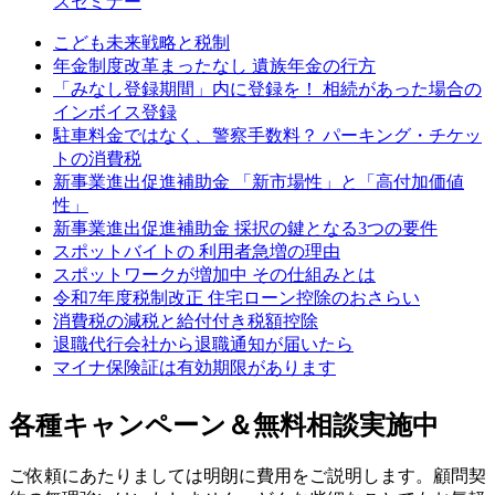
スセミナー
こども未来戦略と税制
年金制度改革まったなし 遺族年金の行方
「みなし登録期間」内に登録を！ 相続があった場合の
インボイス登録
駐車料金ではなく、警察手数料？ パーキング・チケッ
トの消費税
新事業進出促進補助金 「新市場性」と「高付加価値
性」
新事業進出促進補助金 採択の鍵となる3つの要件
スポットバイトの 利用者急増の理由
スポットワークが増加中 その仕組みとは
令和7年度税制改正 住宅ローン控除のおさらい
消費税の減税と給付付き税額控除
退職代行会社から退職通知が届いたら
マイナ保険証は有効期限があります
各種キャンペーン＆無料相談実施中
ご依頼にあたりましては明朗に費用をご説明します。顧問契