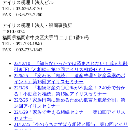
アイリス税理士法人ビル
TEL：03-6262-8130
FAX：03-6275-2260
アイリス税理士法人・福岡事務所
〒810-0074
福岡県福岡市中央区大手門 二丁目1番10号
TEL：092-733-1840
FAX：092-733-1842
22/12/10 『知らなかったでは済まされない！成人年齢
引き下げと相続』第17回アイリス相続セミナー
22/6/25 『変わる「相続」 遺産整理と財産承継のポ
イント』第16回アイリスセミナー
22/3/26 「相続財産の〇〇％が不動産！？40分で分か
る！不動産と相続」第15回アイリスセミナー
22/2/26「家族円満に進めるための遺言と遺産分割」第
14回アイリスセミナー
22/1/29「家族で考える相続セミナー」第13回アイリス
セミナー
21/12/25「今のうちに学ぼう相続と贈与」第12回アイリ