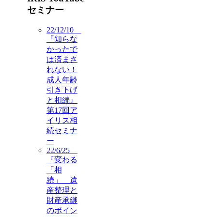
セミナー
22/12/10
『知らな
かったで
は済まさ
れない！
成人年齢
引き下げ
と相続』
第17回ア
イリス相
続セミナ
ー
22/6/25
『変わる
「相
続」 遺
産整理と
財産承継
のポイン