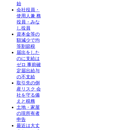
始
会社役員・
使用人兼 務
役員・みな
し役員
資本金等の
額減少で均
等割節税
届出をした
のに支給は
ゼロ 事前確
定届出給与
の不支給
取引先の倒
産リスク 会
社を守る備
えと税務
土地・家屋
の現所有者
申告
最近は大丈