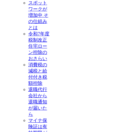
スポット
ワークが
増加中 そ
の仕組み
とは
令和7年度
税制改正
住宅ロー
ン控除の
おさらい
消費税の
減税と給
付付き税
額控除
退職代行
会社から
退職通知
が届いた
ら
マイナ保
険証は有