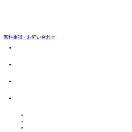
東京都 品川区
福岡市 中央区
無料相談・お問い合わせ
ホーム
料金案内
事務所案内
業務案内
税務顧問業務
会社設立・開業支援
相続税申告・相続税対策