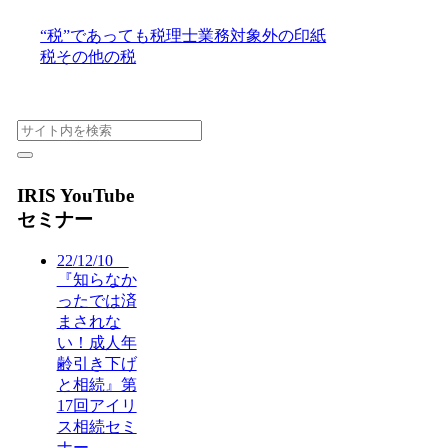
“税”であっても税理士業務対象外の印紙
税その他の税
IRIS YouTube
セミナー
22/12/10
『知らなか
ったでは済
まされな
い！成人年
齢引き下げ
と相続』第
17回アイリ
ス相続セミ
ナー