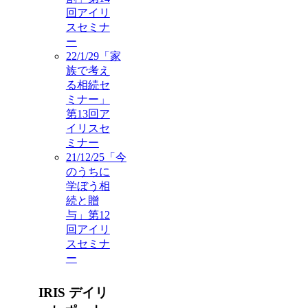
回アイリ
スセミナ
ー
22/1/29「家
族で考え
る相続セ
ミナー」
第13回ア
イリスセ
ミナー
21/12/25「今
のうちに
学ぼう相
続と贈
与」第12
回アイリ
スセミナ
ー
IRIS デイリ