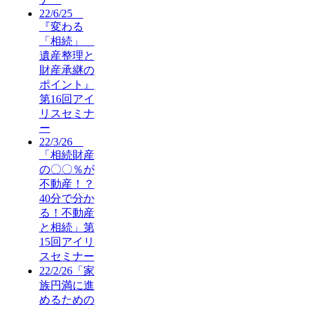
22/6/25
『変わる
「相続」
遺産整理と
財産承継の
ポイント』
第16回アイ
リスセミナ
ー
22/3/26
「相続財産
の〇〇％が
不動産！？
40分で分か
る！不動産
と相続」第
15回アイリ
スセミナー
22/2/26「家
族円満に進
めるための