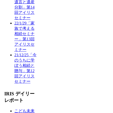
遺言と遺産
分割」第14
回アイリス
セミナー
22/1/29「家
族で考える
相続セミナ
ー」第13回
アイリスセ
ミナー
21/12/25「今
のうちに学
ぼう相続と
贈与」第12
回アイリス
セミナー
IRIS デイリー
レポート
こども未来