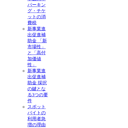
パーキン
グ・チケ
ットの消
費税
新事業進
出促進補
助金 「新
市場性」
と「高付
加価値
性」
新事業進
出促進補
助金 採択
の鍵とな
る3つの要
件
スポット
バイトの
利用者急
増の理由