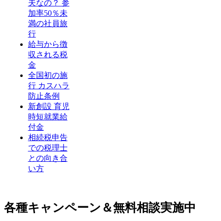
夫なの？ 参
加率50％未
満の社員旅
行
給与から徴
収される税
金
全国初の施
行 カスハラ
防止条例
新創設 育児
時短就業給
付金
相続税申告
での税理士
との向き合
い方
各種キャンペーン＆無料相談実施中