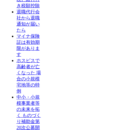
き税額控除
退職代行会
社から退職
通知が届い
たら
マイナ保険
証は有効期
限がありま
す
ホスピスで
高齢者が亡
くなった 場
合の小規模
宅地等の特
例
中小・小規
模事業者等
の未来を拓
く ものづく
り補助金第
20次公募開