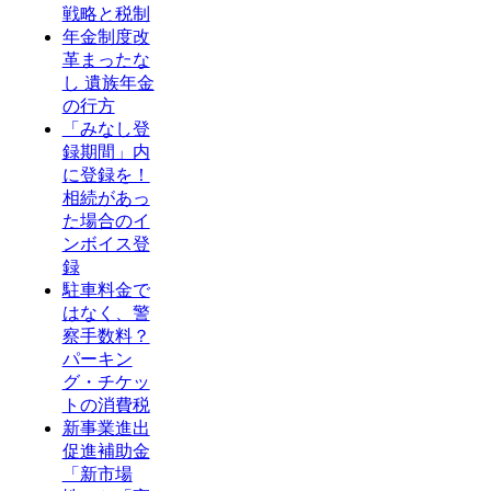
戦略と税制
年金制度改
革まったな
し 遺族年金
の行方
「みなし登
録期間」内
に登録を！
相続があっ
た場合のイ
ンボイス登
録
駐車料金で
はなく、警
察手数料？
パーキン
グ・チケッ
トの消費税
新事業進出
促進補助金
「新市場