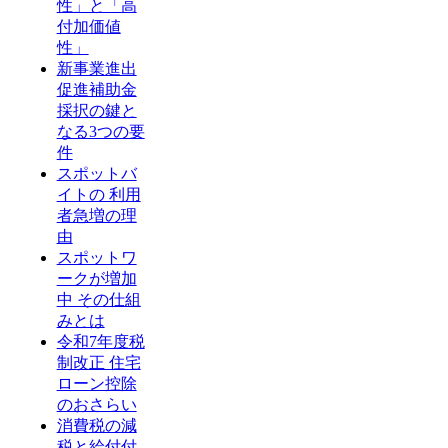
性」と「高
付加価値
性」
新事業進出
促進補助金
採択の鍵と
なる3つの要
件
スポットバ
イトの 利用
者急増の理
由
スポットワ
ークが増加
中 その仕組
みとは
令和7年度税
制改正 住宅
ローン控除
のおさらい
消費税の減
税と給付付