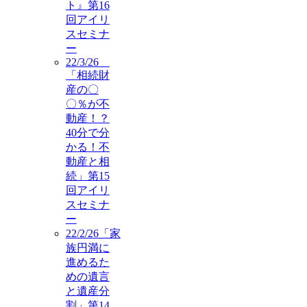
ト』第16
回アイリ
スセミナ
ー
22/3/26
「相続財
産の〇
〇％が不
動産！？
40分で分
かる！不
動産と相
続」第15
回アイリ
スセミナ
ー
22/2/26「家
族円満に
進めるた
めの遺言
と遺産分
割」第14