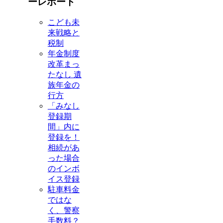
ーレポート
こども未
来戦略と
税制
年金制度
改革まっ
たなし 遺
族年金の
行方
「みなし
登録期
間」内に
登録を！
相続があ
った場合
のインボ
イス登録
駐車料金
ではな
く、警察
手数料？