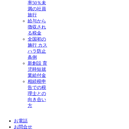
率50％未
満の社員
旅行
給与から
徴収され
る税金
全国初の
施行 カス
ハラ防止
条例
新創設 育
児時短就
業給付金
相続税申
告での税
理士との
向き合い
方
お電話
お問合せ