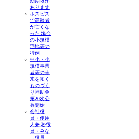
効期限が
あります
ホスピス
で高齢者
が亡くな
った 場合
の小規模
宅地等の
特例
中小・小
規模事業
者等の未
来を拓く
ものづく
り補助金
第20次公
募開始
会社役
員・使用
人兼 務役
員・みな
し役員