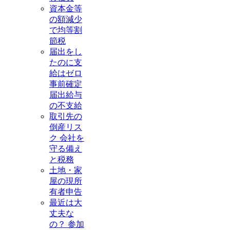
資本金等
の額減少
で均等割
節税
届出をし
たのに支
給はゼロ
事前確定
届出給与
の不支給
取引先の
倒産リス
ク 会社を
守る備え
と税務
土地・家
屋の現所
有者申告
最近は大
丈夫な
の？ 参加