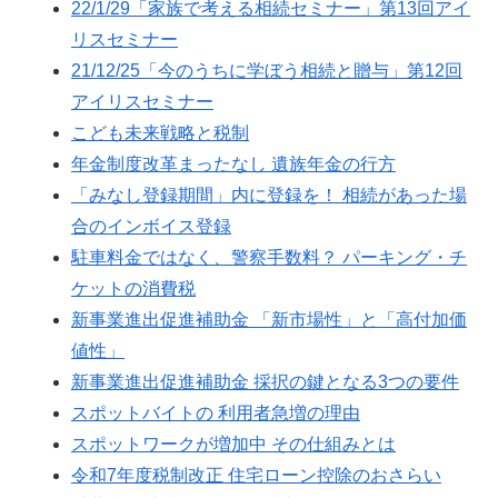
22/1/29「家族で考える相続セミナー」第13回アイ
リスセミナー
21/12/25「今のうちに学ぼう相続と贈与」第12回
アイリスセミナー
こども未来戦略と税制
年金制度改革まったなし 遺族年金の行方
「みなし登録期間」内に登録を！ 相続があった場
合のインボイス登録
駐車料金ではなく、警察手数料？ パーキング・チ
ケットの消費税
新事業進出促進補助金 「新市場性」と「高付加価
値性」
新事業進出促進補助金 採択の鍵となる3つの要件
スポットバイトの 利用者急増の理由
スポットワークが増加中 その仕組みとは
令和7年度税制改正 住宅ローン控除のおさらい