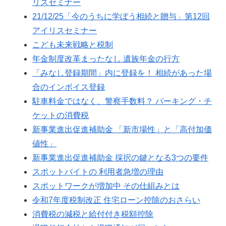
リスセミナー
21/12/25「今のうちに学ぼう相続と贈与」第12回
アイリスセミナー
こども未来戦略と税制
年金制度改革まったなし 遺族年金の行方
「みなし登録期間」内に登録を！ 相続があった場
合のインボイス登録
駐車料金ではなく、警察手数料？ パーキング・チ
ケットの消費税
新事業進出促進補助金 「新市場性」と「高付加価
値性」
新事業進出促進補助金 採択の鍵となる3つの要件
スポットバイトの 利用者急増の理由
スポットワークが増加中 その仕組みとは
令和7年度税制改正 住宅ローン控除のおさらい
消費税の減税と給付付き税額控除