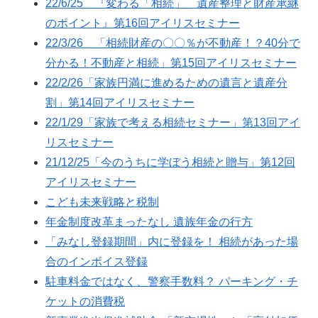
22/6/25 『変わる「相続」 遺産整理と財産承継
のポイント』第16回アイリスセミナー
22/3/26 「相続財産の〇〇％が不動産！？40分で
分かる！不動産と相続」第15回アイリスセミナー
22/2/26「家族円満に進めるための遺言と遺産分
割」第14回アイリスセミナー
22/1/29「家族で考える相続セミナー」第13回アイ
リスセミナー
21/12/25「今のうちに学ぼう相続と贈与」第12回
アイリスセミナー
こども未来戦略と税制
年金制度改革まったなし 遺族年金の行方
「みなし登録期間」内に登録を！ 相続があった場
合のインボイス登録
駐車料金ではなく、警察手数料？ パーキング・チ
ケットの消費税