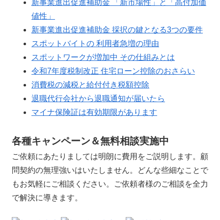
新事業進出促進補助金 「新市場性」と「高付加価
値性」
新事業進出促進補助金 採択の鍵となる3つの要件
スポットバイトの 利用者急増の理由
スポットワークが増加中 その仕組みとは
令和7年度税制改正 住宅ローン控除のおさらい
消費税の減税と給付付き税額控除
退職代行会社から退職通知が届いたら
マイナ保険証は有効期限があります
各種キャンペーン＆無料相談実施中
ご依頼にあたりましては明朗に費用をご説明します。顧
問契約の無理強いはいたしません。どんな些細なことで
もお気軽にご相談ください。ご依頼者様のご相談を全力
で解決に導きます。