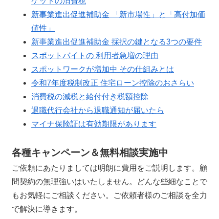
ケットの消費税
新事業進出促進補助金 「新市場性」と「高付加価
値性」
新事業進出促進補助金 採択の鍵となる3つの要件
スポットバイトの 利用者急増の理由
スポットワークが増加中 その仕組みとは
令和7年度税制改正 住宅ローン控除のおさらい
消費税の減税と給付付き税額控除
退職代行会社から退職通知が届いたら
マイナ保険証は有効期限があります
各種キャンペーン＆無料相談実施中
ご依頼にあたりましては明朗に費用をご説明します。顧
問契約の無理強いはいたしません。どんな些細なことで
もお気軽にご相談ください。ご依頼者様のご相談を全力
で解決に導きます。