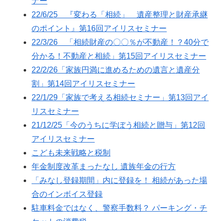
ナー
22/6/25 『変わる「相続」 遺産整理と財産承継
のポイント』第16回アイリスセミナー
22/3/26 「相続財産の〇〇％が不動産！？40分で
分かる！不動産と相続」第15回アイリスセミナー
22/2/26「家族円満に進めるための遺言と遺産分
割」第14回アイリスセミナー
22/1/29「家族で考える相続セミナー」第13回アイ
リスセミナー
21/12/25「今のうちに学ぼう相続と贈与」第12回
アイリスセミナー
こども未来戦略と税制
年金制度改革まったなし 遺族年金の行方
「みなし登録期間」内に登録を！ 相続があった場
合のインボイス登録
駐車料金ではなく、警察手数料？ パーキング・チ