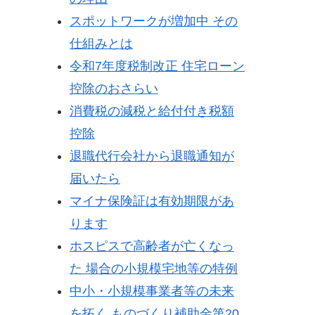
スポットワークが増加中 その
仕組みとは
令和7年度税制改正 住宅ローン
控除のおさらい
消費税の減税と給付付き税額
控除
退職代行会社から退職通知が
届いたら
マイナ保険証は有効期限があ
ります
ホスピスで高齢者が亡くなっ
た 場合の小規模宅地等の特例
中小・小規模事業者等の未来
を拓く ものづくり補助金第20