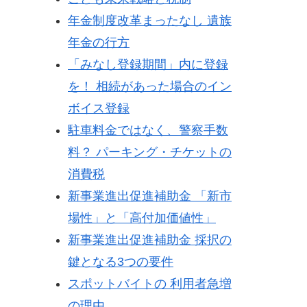
年金制度改革まったなし 遺族
年金の行方
「みなし登録期間」内に登録
を！ 相続があった場合のイン
ボイス登録
駐車料金ではなく、警察手数
料？ パーキング・チケットの
消費税
新事業進出促進補助金 「新市
場性」と「高付加価値性」
新事業進出促進補助金 採択の
鍵となる3つの要件
スポットバイトの 利用者急増
の理由