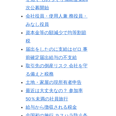
次公募開始
会社役員・使用人兼 務役員・
みなし役員
資本金等の額減少で均等割節
税
届出をしたのに支給はゼロ 事
前確定届出給与の不支給
取引先の倒産リスク 会社を守
る備えと税務
土地・家屋の現所有者申告
最近は大丈夫なの？ 参加率
50％未満の社員旅行
給与から徴収される税金
全国初の施行 カスハラ防止条