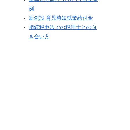
例
新創設 育児時短就業給付金
相続税申告での税理士との向
き合い方