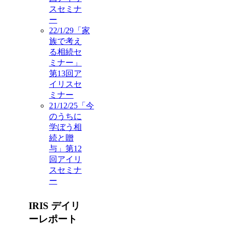
スセミナ
ー
22/1/29「家
族で考え
る相続セ
ミナー」
第13回ア
イリスセ
ミナー
21/12/25「今
のうちに
学ぼう相
続と贈
与」第12
回アイリ
スセミナ
ー
IRIS デイリ
ーレポート