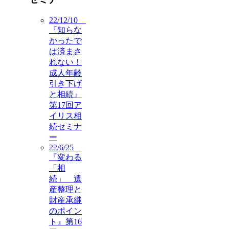
22/12/10
『知らな
かったで
は済まさ
れない！
成人年齢
引き下げ
と相続』
第17回ア
イリス相
続セミナ
ー
22/6/25
『変わる
「相
続」 遺
産整理と
財産承継
のポイン
ト』第16