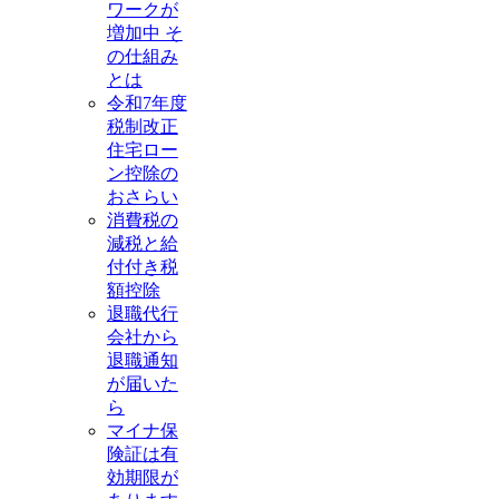
ワークが
増加中 そ
の仕組み
とは
令和7年度
税制改正
住宅ロー
ン控除の
おさらい
消費税の
減税と給
付付き税
額控除
退職代行
会社から
退職通知
が届いた
ら
マイナ保
険証は有
効期限が