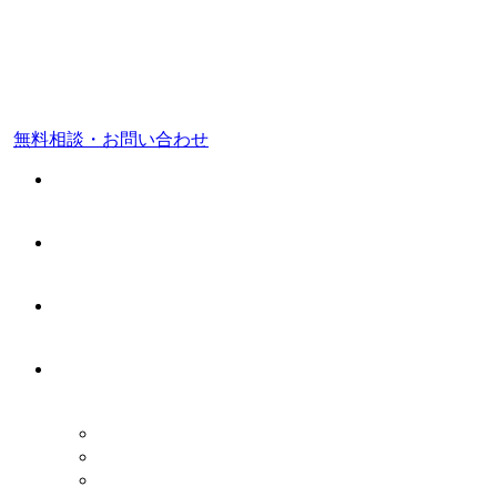
東京都 品川区
福岡市 中央区
無料相談・お問い合わせ
ホーム
料金案内
事務所案内
業務案内
税務顧問業務
会社設立・開業支援
相続税申告・相続税対策