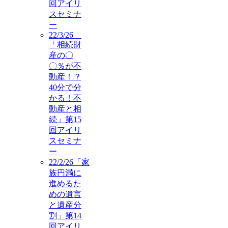
回アイリ
スセミナ
ー
22/3/26
「相続財
産の〇
〇％が不
動産！？
40分で分
かる！不
動産と相
続」第15
回アイリ
スセミナ
ー
22/2/26「家
族円満に
進めるた
めの遺言
と遺産分
割」第14
回アイリ