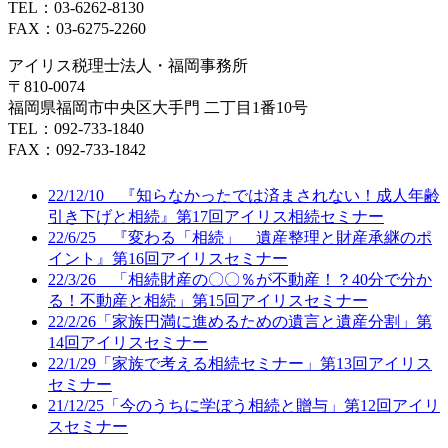
TEL：03-6262-8130
FAX：03-6275-2260
アイリス税理士法人・福岡事務所
〒810-0074
福岡県福岡市中央区大手門 二丁目1番10号
TEL：092-733-1840
FAX：092-733-1842
22/12/10 『知らなかったでは済まされない！成人年齢
引き下げと相続』第17回アイリス相続セミナー
22/6/25 『変わる「相続」 遺産整理と財産承継のポ
イント』第16回アイリスセミナー
22/3/26 「相続財産の〇〇％が不動産！？40分で分か
る！不動産と相続」第15回アイリスセミナー
22/2/26「家族円満に進めるための遺言と遺産分割」第
14回アイリスセミナー
22/1/29「家族で考える相続セミナー」第13回アイリス
セミナー
21/12/25「今のうちに学ぼう相続と贈与」第12回アイリ
スセミナー