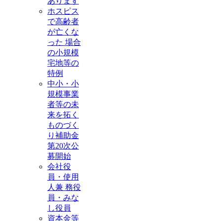
あります
ホスピス
で高齢者
が亡くな
った 場合
の小規模
宅地等の
特例
中小・小
規模事業
者等の未
来を拓く
ものづく
り補助金
第20次公
募開始
会社役
員・使用
人兼 務役
員・みな
し役員
資本金等