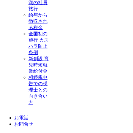
満の社員
旅行
給与から
徴収され
る税金
全国初の
施行 カス
ハラ防止
条例
新創設 育
児時短就
業給付金
相続税申
告での税
理士との
向き合い
方
お電話
お問合せ