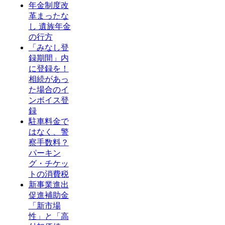
年金制度改
革まったな
し 遺族年金
の行方
「みなし登
録期間」内
に登録を！
相続があっ
た場合のイ
ンボイス登
録
駐車料金で
はなく、警
察手数料？
パーキン
グ・チケッ
トの消費税
新事業進出
促進補助金
「新市場
性」と「高