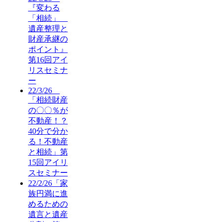
『変わる
「相続」
遺産整理と
財産承継の
ポイント』
第16回アイ
リスセミナ
ー
22/3/26
「相続財産
の〇〇％が
不動産！？
40分で分か
る！不動産
と相続」第
15回アイリ
スセミナー
22/2/26「家
族円満に進
めるための
遺言と遺産