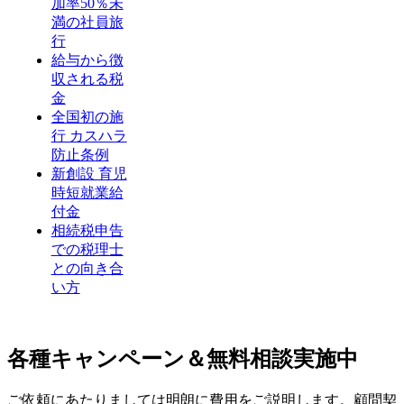
加率50％未
満の社員旅
行
給与から徴
収される税
金
全国初の施
行 カスハラ
防止条例
新創設 育児
時短就業給
付金
相続税申告
での税理士
との向き合
い方
各種キャンペーン＆無料相談実施中
ご依頼にあたりましては明朗に費用をご説明します。顧問契