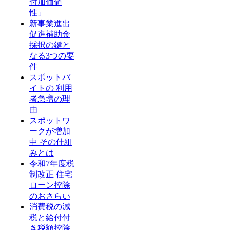
付加価値
性」
新事業進出
促進補助金
採択の鍵と
なる3つの要
件
スポットバ
イトの 利用
者急増の理
由
スポットワ
ークが増加
中 その仕組
みとは
令和7年度税
制改正 住宅
ローン控除
のおさらい
消費税の減
税と給付付
き税額控除