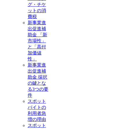
グ・チケ
ットの消
費税
新事業進
出促進補
助金 「新
市場性」
と「高付
加価値
性」
新事業進
出促進補
助金 採択
の鍵とな
る3つの要
件
スポット
バイトの
利用者急
増の理由
スポット