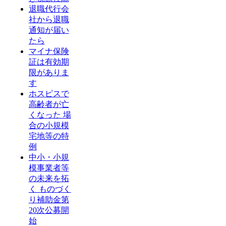
退職代行会
社から退職
通知が届い
たら
マイナ保険
証は有効期
限がありま
す
ホスピスで
高齢者が亡
くなった 場
合の小規模
宅地等の特
例
中小・小規
模事業者等
の未来を拓
く ものづく
り補助金第
20次公募開
始