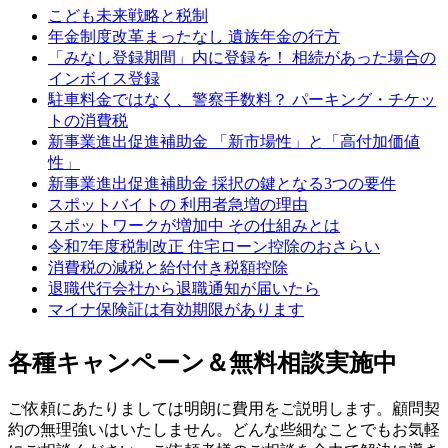
こども未来戦略と税制
年金制度改革まったなし 遺族年金の行方
「みなし登録期間」内に登録を！ 相続があった場合の
インボイス登録
駐車料金ではなく、警察手数料？ パーキング・チケッ
トの消費税
新事業進出促進補助金 「新市場性」と「高付加価値
性」
新事業進出促進補助金 採択の鍵となる3つの要件
スポットバイトの 利用者急増の理由
スポットワークが増加中 その仕組みとは
令和7年度税制改正 住宅ローン控除のおさらい
消費税の減税と給付付き税額控除
退職代行会社から退職通知が届いたら
マイナ保険証は有効期限があります
各種キャンペーン＆無料相談実施中
ご依頼にあたりましては明朗に費用をご説明します。顧問契
約の無理強いはいたしません。どんな些細なことでもお気軽