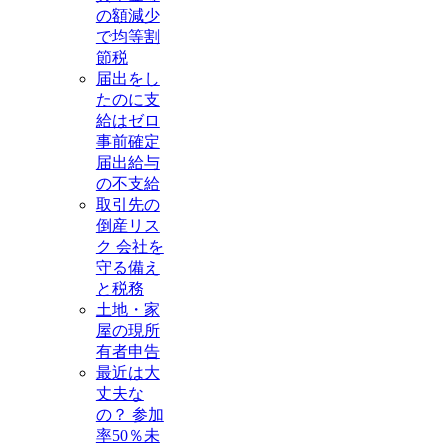
の額減少
で均等割
節税
届出をし
たのに支
給はゼロ
事前確定
届出給与
の不支給
取引先の
倒産リス
ク 会社を
守る備え
と税務
土地・家
屋の現所
有者申告
最近は大
丈夫な
の？ 参加
率50％未