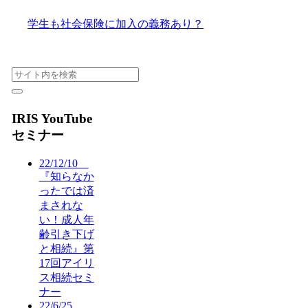
学生も社会保険に加入の義務あり？
IRIS YouTube
セミナー
22/12/10
『知らなか
ったでは済
まされな
い！成人年
齢引き下げ
と相続』第
17回アイリ
ス相続セミ
ナー
22/6/25