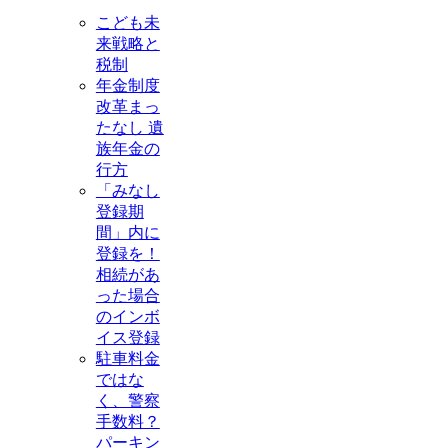
こども未
来戦略と
税制
年金制度
改革まっ
たなし 遺
族年金の
行方
「みなし
登録期
間」内に
登録を！
相続があ
った場合
のインボ
イス登録
駐車料金
ではな
く、警察
手数料？
パーキン