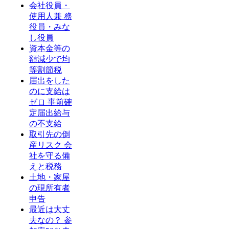
会社役員・
使用人兼 務
役員・みな
し役員
資本金等の
額減少で均
等割節税
届出をした
のに支給は
ゼロ 事前確
定届出給与
の不支給
取引先の倒
産リスク 会
社を守る備
えと税務
土地・家屋
の現所有者
申告
最近は大丈
夫なの？ 参