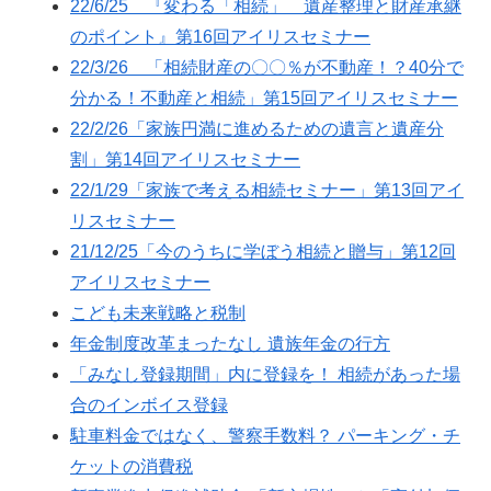
22/6/25 『変わる「相続」 遺産整理と財産承継
のポイント』第16回アイリスセミナー
22/3/26 「相続財産の〇〇％が不動産！？40分で
分かる！不動産と相続」第15回アイリスセミナー
22/2/26「家族円満に進めるための遺言と遺産分
割」第14回アイリスセミナー
22/1/29「家族で考える相続セミナー」第13回アイ
リスセミナー
21/12/25「今のうちに学ぼう相続と贈与」第12回
アイリスセミナー
こども未来戦略と税制
年金制度改革まったなし 遺族年金の行方
「みなし登録期間」内に登録を！ 相続があった場
合のインボイス登録
駐車料金ではなく、警察手数料？ パーキング・チ
ケットの消費税