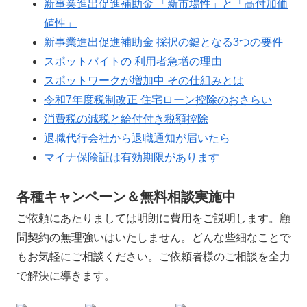
新事業進出促進補助金 「新市場性」と「高付加価
値性」
新事業進出促進補助金 採択の鍵となる3つの要件
スポットバイトの 利用者急増の理由
スポットワークが増加中 その仕組みとは
令和7年度税制改正 住宅ローン控除のおさらい
消費税の減税と給付付き税額控除
退職代行会社から退職通知が届いたら
マイナ保険証は有効期限があります
各種キャンペーン＆無料相談実施中
ご依頼にあたりましては明朗に費用をご説明します。顧
問契約の無理強いはいたしません。どんな些細なことで
もお気軽にご相談ください。ご依頼者様のご相談を全力
で解決に導きます。