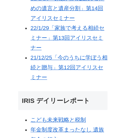
めの遺言と遺産分割」第14回
アイリスセミナー
22/1/29「家族で考える相続セ
ミナー」第13回アイリスセミ
ナー
21/12/25「今のうちに学ぼう相
続と贈与」第12回アイリスセ
ミナー
IRIS デイリーレポート
こども未来戦略と税制
年金制度改革まったなし 遺族