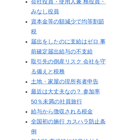
会社役員・使用人兼 務役員・
みなし役員
資本金等の額減少で均等割節
税
届出をしたのに支給はゼロ 事
前確定届出給与の不支給
取引先の倒産リスク 会社を守
る備えと税務
土地・家屋の現所有者申告
最近は大丈夫なの？ 参加率
50％未満の社員旅行
給与から徴収される税金
全国初の施行 カスハラ防止条
例