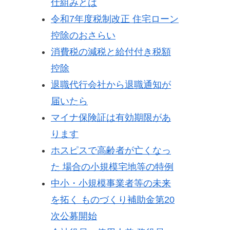
仕組みとは
令和7年度税制改正 住宅ローン
控除のおさらい
消費税の減税と給付付き税額
控除
退職代行会社から退職通知が
届いたら
マイナ保険証は有効期限があ
ります
ホスピスで高齢者が亡くなっ
た 場合の小規模宅地等の特例
中小・小規模事業者等の未来
を拓く ものづくり補助金第20
次公募開始