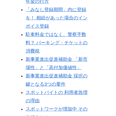
年金の行方
「みなし登録期間」内に登録
を！ 相続があった場合のイン
ボイス登録
駐車料金ではなく、警察手数
料？ パーキング・チケットの
消費税
新事業進出促進補助金 「新市
場性」と「高付加価値性」
新事業進出促進補助金 採択の
鍵となる3つの要件
スポットバイトの 利用者急増
の理由
スポットワークが増加中 その