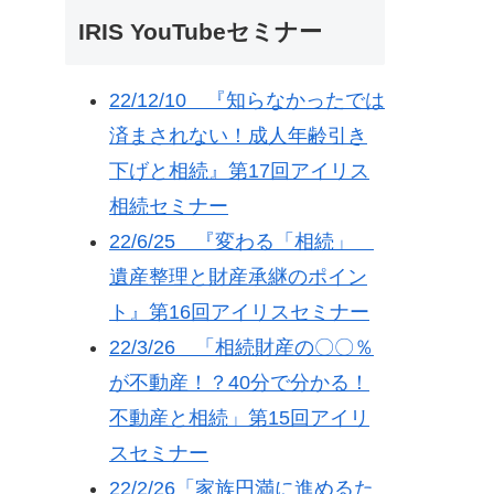
IRIS YouTubeセミナー
22/12/10 『知らなかったでは
済まされない！成人年齢引き
下げと相続』第17回アイリス
相続セミナー
22/6/25 『変わる「相続」
遺産整理と財産承継のポイン
ト』第16回アイリスセミナー
22/3/26 「相続財産の〇〇％
が不動産！？40分で分かる！
不動産と相続」第15回アイリ
スセミナー
22/2/26「家族円満に進めるた