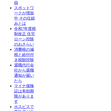
由
スポットワ
ークが増加
中 その仕組
みとは
令和7年度税
制改正 住宅
ローン控除
のおさらい
消費税の減
税と給付付
き税額控除
退職代行会
社から退職
通知が届い
たら
マイナ保険
証は有効期
限がありま
す
ホスピスで