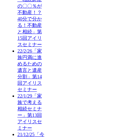
の〇〇％が
不動産！？
40分で分か
る！不動産
と相続」第
15回アイリ
スセミナー
22/2/26「家
族円満に進
めるための
遺言と遺産
分割」第14
回アイリス
セミナー
22/1/29「家
族で考える
相続セミナ
ー」第13回
アイリスセ
ミナー
21/12/25「今