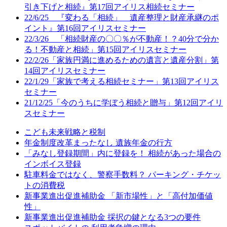
引き下げと相続』第17回アイリス相続セミナー
22/6/25 『変わる「相続」 遺産整理と財産承継のポ
イント』第16回アイリスセミナー
22/3/26 「相続財産の〇〇％が不動産！？40分で分か
る！不動産と相続」第15回アイリスセミナー
22/2/26「家族円満に進めるための遺言と遺産分割」第
14回アイリスセミナー
22/1/29「家族で考える相続セミナー」第13回アイリス
セミナー
21/12/25「今のうちに学ぼう相続と贈与」第12回アイリ
スセミナー
こども未来戦略と税制
年金制度改革まったなし 遺族年金の行方
「みなし登録期間」内に登録を！ 相続があった場合の
インボイス登録
駐車料金ではなく、警察手数料？ パーキング・チケッ
トの消費税
新事業進出促進補助金 「新市場性」と「高付加価値
性」
新事業進出促進補助金 採択の鍵となる3つの要件