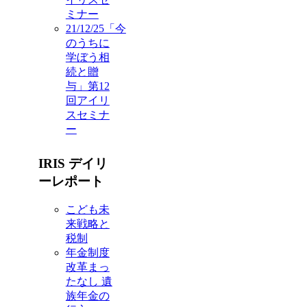
ミナー
21/12/25「今
のうちに
学ぼう相
続と贈
与」第12
回アイリ
スセミナ
ー
IRIS デイリ
ーレポート
こども未
来戦略と
税制
年金制度
改革まっ
たなし 遺
族年金の