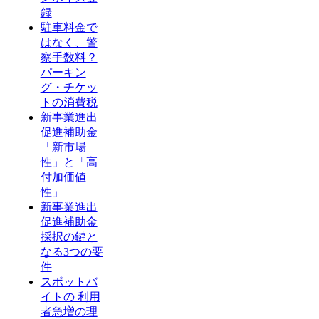
録
駐車料金で
はなく、警
察手数料？
パーキン
グ・チケッ
トの消費税
新事業進出
促進補助金
「新市場
性」と「高
付加価値
性」
新事業進出
促進補助金
採択の鍵と
なる3つの要
件
スポットバ
イトの 利用
者急増の理