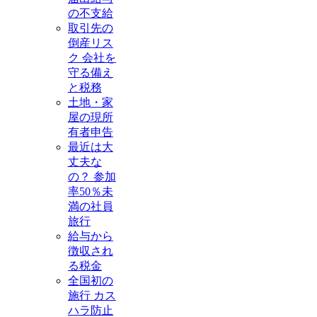
の不支給
取引先の
倒産リス
ク 会社を
守る備え
と税務
土地・家
屋の現所
有者申告
最近は大
丈夫な
の？ 参加
率50％未
満の社員
旅行
給与から
徴収され
る税金
全国初の
施行 カス
ハラ防止