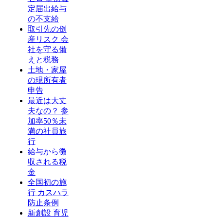
定届出給与
の不支給
取引先の倒
産リスク 会
社を守る備
えと税務
土地・家屋
の現所有者
申告
最近は大丈
夫なの？ 参
加率50％未
満の社員旅
行
給与から徴
収される税
金
全国初の施
行 カスハラ
防止条例
新創設 育児