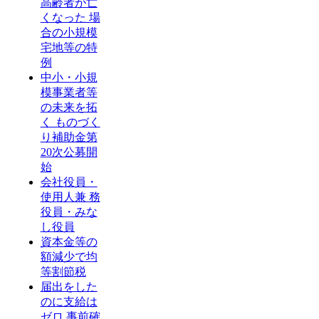
高齢者が亡
くなった 場
合の小規模
宅地等の特
例
中小・小規
模事業者等
の未来を拓
く ものづく
り補助金第
20次公募開
始
会社役員・
使用人兼 務
役員・みな
し役員
資本金等の
額減少で均
等割節税
届出をした
のに支給は
ゼロ 事前確