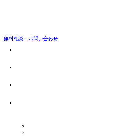
東京都 品川区
福岡市 中央区
無料相談・お問い合わせ
ホーム
料金案内
事務所案内
業務案内
税務顧問業務
会社設立・開業支援