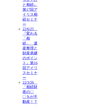
と相続』
第17回ア
イリス相
続セミナ
ー
22/6/25
『変わる
「相
続」 遺
産整理と
財産承継
のポイン
ト』第16
回アイリ
スセミナ
ー
22/3/26
「相続財
産の〇
〇％が不
動産！？