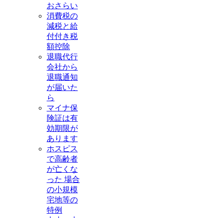
おさらい
消費税の
減税と給
付付き税
額控除
退職代行
会社から
退職通知
が届いた
ら
マイナ保
険証は有
効期限が
あります
ホスピス
で高齢者
が亡くな
った 場合
の小規模
宅地等の
特例