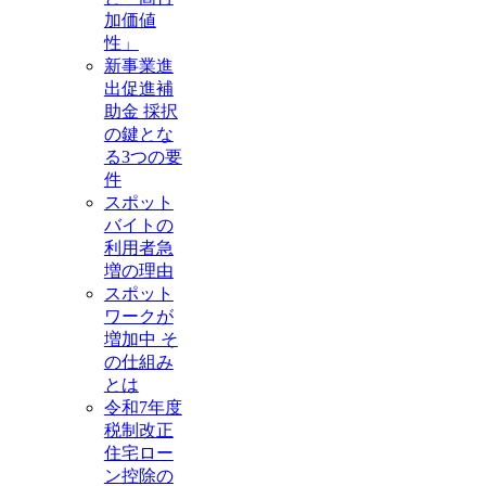
加価値
性」
新事業進
出促進補
助金 採択
の鍵とな
る3つの要
件
スポット
バイトの
利用者急
増の理由
スポット
ワークが
増加中 そ
の仕組み
とは
令和7年度
税制改正
住宅ロー
ン控除の