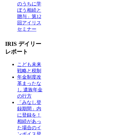
のうちに学
ぼう相続と
贈与」第12
回アイリス
セミナー
IRIS デイリー
レポート
こども未来
戦略と税制
年金制度改
革まったな
し 遺族年金
の行方
「みなし登
録期間」内
に登録を！
相続があっ
た場合のイ
ンボイス登