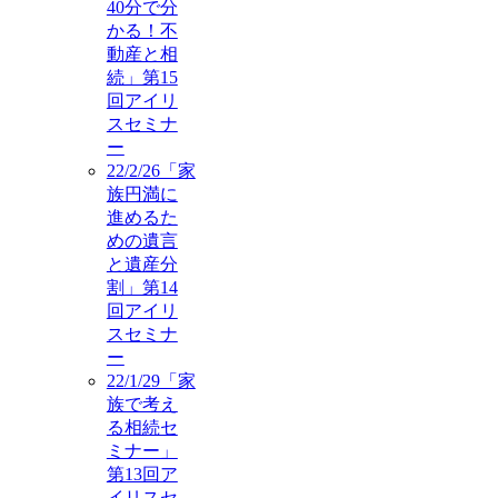
40分で分
かる！不
動産と相
続」第15
回アイリ
スセミナ
ー
22/2/26「家
族円満に
進めるた
めの遺言
と遺産分
割」第14
回アイリ
スセミナ
ー
22/1/29「家
族で考え
る相続セ
ミナー」
第13回ア
イリスセ