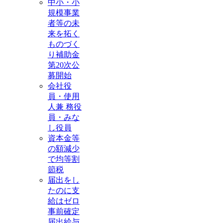
中小・小
規模事業
者等の未
来を拓く
ものづく
り補助金
第20次公
募開始
会社役
員・使用
人兼 務役
員・みな
し役員
資本金等
の額減少
で均等割
節税
届出をし
たのに支
給はゼロ
事前確定
届出給与