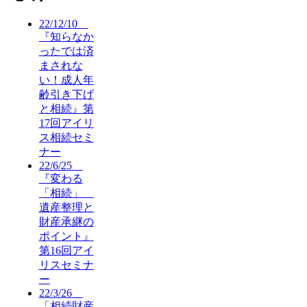
22/12/10
『知らなか
ったでは済
まされな
い！成人年
齢引き下げ
と相続』第
17回アイリ
ス相続セミ
ナー
22/6/25
『変わる
「相続」
遺産整理と
財産承継の
ポイント』
第16回アイ
リスセミナ
ー
22/3/26
「相続財産