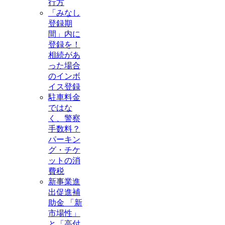
行方
「みなし
登録期
間」内に
登録を！
相続があ
った場合
のインボ
イス登録
駐車料金
ではな
く、警察
手数料？
パーキン
グ・チケ
ットの消
費税
新事業進
出促進補
助金 「新
市場性」
と「高付