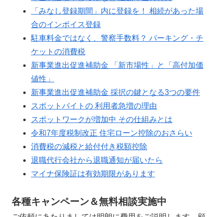
「みなし登録期間」内に登録を！ 相続があった場
合のインボイス登録
駐車料金ではなく、警察手数料？ パーキング・チ
ケットの消費税
新事業進出促進補助金 「新市場性」と「高付加価
値性」
新事業進出促進補助金 採択の鍵となる3つの要件
スポットバイトの 利用者急増の理由
スポットワークが増加中 その仕組みとは
令和7年度税制改正 住宅ローン控除のおさらい
消費税の減税と給付付き税額控除
退職代行会社から退職通知が届いたら
マイナ保険証は有効期限があります
各種キャンペーン＆無料相談実施中
ご依頼にあたりましては明朗に費用をご説明します。顧