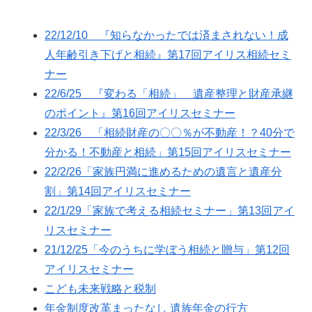
22/12/10 『知らなかったでは済まされない！成
人年齢引き下げと相続』第17回アイリス相続セミ
ナー
22/6/25 『変わる「相続」 遺産整理と財産承継
のポイント』第16回アイリスセミナー
22/3/26 「相続財産の〇〇％が不動産！？40分で
分かる！不動産と相続」第15回アイリスセミナー
22/2/26「家族円満に進めるための遺言と遺産分
割」第14回アイリスセミナー
22/1/29「家族で考える相続セミナー」第13回アイ
リスセミナー
21/12/25「今のうちに学ぼう相続と贈与」第12回
アイリスセミナー
こども未来戦略と税制
年金制度改革まったなし 遺族年金の行方