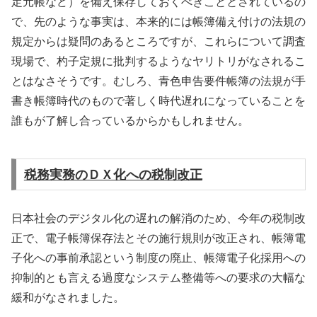
定元帳など）を備え保存しておくべきこととされているの
で、先のような事実は、本来的には帳簿備え付けの法規の
規定からは疑問のあるところですが、これらについて調査
現場で、杓子定規に批判するようなヤリトリがなされるこ
とはなさそうです。むしろ、青色申告要件帳簿の法規が手
書き帳簿時代のもので著しく時代遅れになっていることを
誰もが了解し合っているからかもしれません。
税務実務のＤＸ化への税制改正
日本社会のデジタル化の遅れの解消のため、今年の税制改
正で、電子帳簿保存法とその施行規則が改正され、帳簿電
子化への事前承認という制度の廃止、帳簿電子化採用への
抑制的とも言える過度なシステム整備等への要求の大幅な
緩和がなされました。